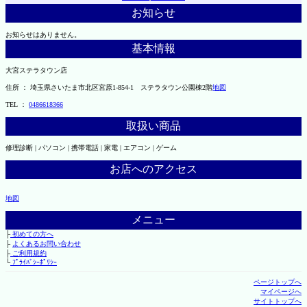
お知らせ
お知らせはありません。
基本情報
大宮ステラタウン店
住所 ： 埼玉県さいたま市北区宮原1-854-1 ステラタウン公園棟2階
地図
TEL ：
0486618366
取扱い商品
修理診断 | パソコン | 携帯電話 | 家電 | エアコン | ゲーム
お店へのアクセス
地図
メニュー
├
初めての方へ
├
よくあるお問い合わせ
├
ご利用規約
└
ﾌﾟﾗｲﾊﾞｼｰﾎﾟﾘｼｰ
ページトップへ
マイページへ
サイトトップへ