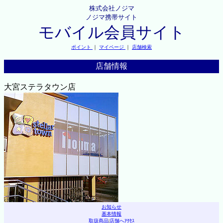
株式会社ノジマ
ノジマ携帯サイト
モバイル会員サイト
ポイント
｜
マイページ
｜
店舗検索
店舗情報
大宮ステラタウン店
お知らせ
基本情報
取扱商品
|
店舗へｱｸｾｽ