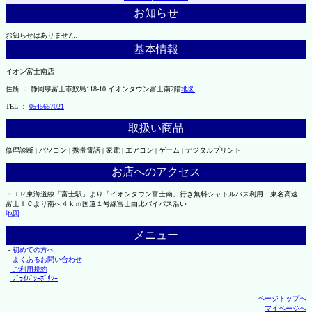
お知らせ
お知らせはありません。
基本情報
イオン富士南店
住所 ： 静岡県富士市鮫島118-10 イオンタウン富士南2階
地図
TEL ：
0545657021
取扱い商品
修理診断 | パソコン | 携帯電話 | 家電 | エアコン | ゲーム | デジタルプリント
お店へのアクセス
・ＪＲ東海道線「富士駅」より「イオンタウン富士南」行き無料シャトルバス利用・東名高速
富士ＩＣより南へ４ｋｍ国道１号線富士由比バイパス沿い
地図
メニュー
├
初めての方へ
├
よくあるお問い合わせ
├
ご利用規約
└
ﾌﾟﾗｲﾊﾞｼｰﾎﾟﾘｼｰ
ページトップへ
マイページへ