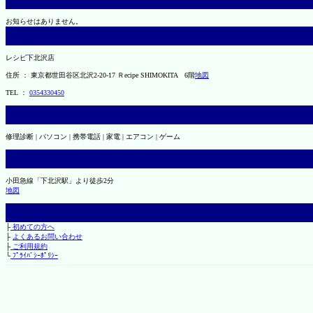
お知らせはありません。
レシピ下北沢店
住所 ： 東京都世田谷区北沢2-20-17 Ｒecipe SHIMOKITA 6階
地図
TEL ：
0354330450
修理診断 | パソコン | 携帯電話 | 家電 | エアコン | ゲーム
小田急線「下北沢駅」より徒歩2分
地図
├
初めての方へ
├
よくあるお問い合わせ
├
ご利用規約
└
ﾌﾟﾗｲﾊﾞｼｰﾎﾟﾘｼｰ