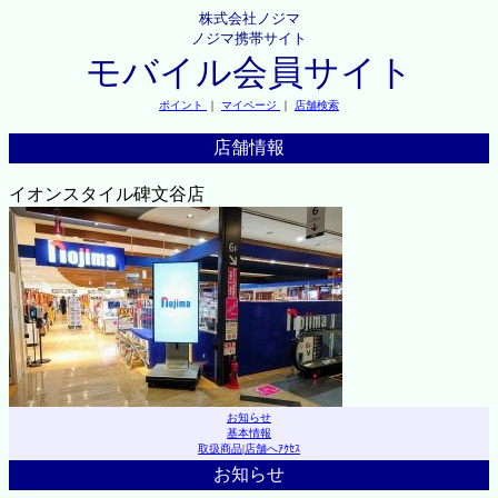
株式会社ノジマ
ノジマ携帯サイト
モバイル会員サイト
ポイント
｜
マイページ
｜
店舗検索
店舗情報
イオンスタイル碑文谷店
お知らせ
基本情報
取扱商品
|
店舗へｱｸｾｽ
お知らせ