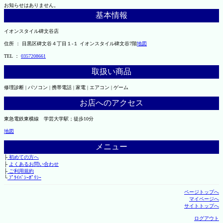
お知らせはありません。
基本情報
イオンスタイル碑文谷店
住所 ： 目黒区碑文谷４丁目１-１ イオンスタイル碑文谷7階
地図
TEL ：
0357208661
取扱い商品
修理診断 | パソコン | 携帯電話 | 家電 | エアコン | ゲーム
お店へのアクセス
東急電鉄東横線 学芸大学駅；徒歩10分
地図
メニュー
├
初めての方へ
├
よくあるお問い合わせ
├
ご利用規約
└
ﾌﾟﾗｲﾊﾞｼｰﾎﾟﾘｼｰ
ページトップへ
マイページへ
サイトトップへ
ログアウト