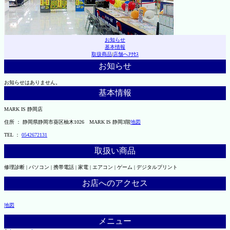
お知らせ
基本情報
取扱商品
|
店舗へｱｸｾｽ
お知らせ
お知らせはありません。
基本情報
MARK IS 静岡店
住所 ： 静岡県静岡市葵区柚木1026 MARK IS 静岡3階
地図
TEL ：
0542672131
取扱い商品
修理診断 | パソコン | 携帯電話 | 家電 | エアコン | ゲーム | デジタルプリント
お店へのアクセス
地図
メニュー