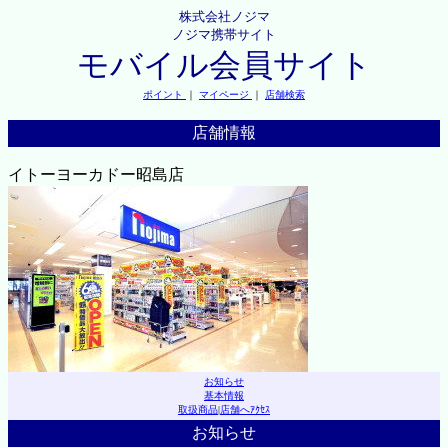
株式会社ノジマ
ノジマ携帯サイト
モバイル会員サイト
ポイント
｜
マイページ
｜
店舗検索
店舗情報
イトーヨーカドー昭島店
お知らせ
基本情報
取扱商品
|
店舗へｱｸｾｽ
お知らせ