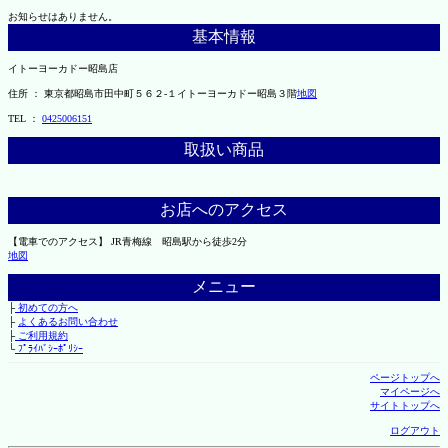
お知らせはありません。
基本情報
イトーヨーカドー昭島店
住所 ： 東京都昭島市田中町５６２-１イトーヨーカドー昭島３階
地図
TEL ：
0425006151
取扱い商品
お店へのアクセス
【電車でのアクセス】 JR青梅線 昭島駅から徒歩2分
地図
メニュー
├
初めての方へ
├
よくあるお問い合わせ
├
ご利用規約
└
ﾌﾟﾗｲﾊﾞｼｰﾎﾟﾘｼｰ
ページトップへ
マイページへ
サイトトップへ
ログアウト