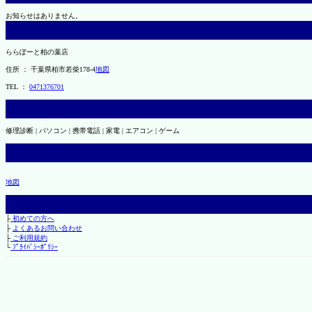
お知らせはありません。
ららぽーと柏の葉店
住所 ： 千葉県柏市若柴178-4
地図
TEL ：
0471376701
修理診断 | パソコン | 携帯電話 | 家電 | エアコン | ゲーム
地図
├
初めての方へ
├
よくあるお問い合わせ
├
ご利用規約
└
ﾌﾟﾗｲﾊﾞｼｰﾎﾟﾘｼｰ