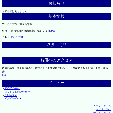
お知らせ
お知らせはありません。
基本情報
アクロスプラザ東久留米店
住所 ： 東京都東久留米市上の原２-３-１８
地図
TEL ：
0424705701
取扱い商品
お店へのアクセス
西武池袋線 東久留米駅より西武バス「東久留米団地行」、「西友東久留米店前」下車、徒歩3
分
地図
メニュー
├
初めての方へ
├
よくあるお問い合わせ
├
ご利用規約
└
ﾌﾟﾗｲﾊﾞｼｰﾎﾟﾘｼｰ
ページトップへ
マイページへ
サイトトップへ