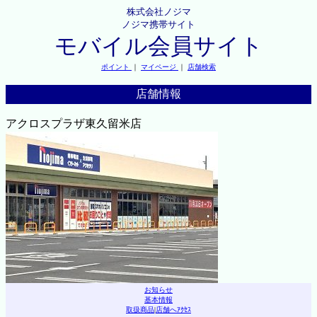
株式会社ノジマ
ノジマ携帯サイト
モバイル会員サイト
ポイント
｜
マイページ
｜
店舗検索
店舗情報
アクロスプラザ東久留米店
お知らせ
基本情報
取扱商品
|
店舗へｱｸｾｽ