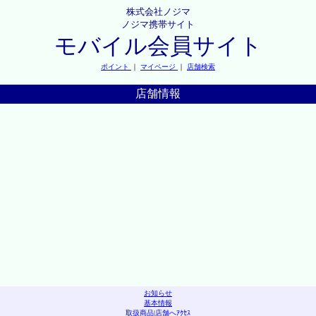
株式会社ノジマ
ノジマ携帯サイト
モバイル会員サイト
ポイント
｜
マイページ
｜
店舗検索
店舗情報
お知らせ
基本情報
取扱商品
|
店舗へｱｸｾｽ