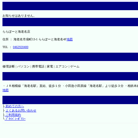
お知らせはありません。
ららぽーと海老名店
住所 ： 海老名市扇町13-1 ららぽーと海老名4F
地図
TEL ：
0462920400
修理診断 | パソコン | 携帯電話 | 家電 | エアコン | ゲーム
・ＪＲ相模線「海老名駅」直結、徒歩１分 ・小田急小田原線「海老名駅」より徒歩３分 ・相鉄本
地図
├
初めての方へ
├
よくあるお問い合わせ
├
ご利用規約
└
ﾌﾟﾗｲﾊﾞｼｰﾎﾟﾘｼｰ