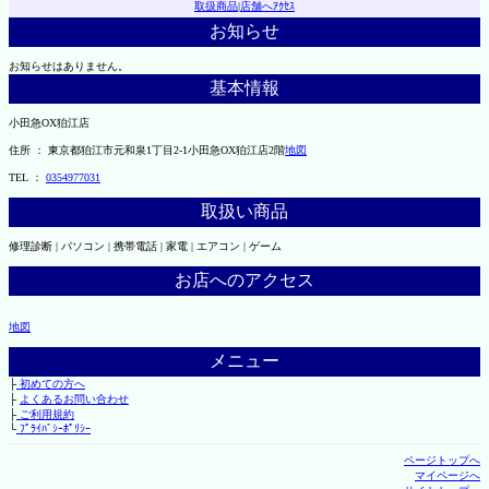
取扱商品
|
店舗へｱｸｾｽ
お知らせ
お知らせはありません。
基本情報
小田急OX狛江店
住所 ： 東京都狛江市元和泉1丁目2-1小田急OX狛江店2階
地図
TEL ：
0354977031
取扱い商品
修理診断 | パソコン | 携帯電話 | 家電 | エアコン | ゲーム
お店へのアクセス
地図
メニュー
├
初めての方へ
├
よくあるお問い合わせ
├
ご利用規約
└
ﾌﾟﾗｲﾊﾞｼｰﾎﾟﾘｼｰ
ページトップへ
マイページへ