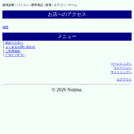
修理診断 | パソコン | 携帯電話 | 家電 | エアコン | ゲーム
お店へのアクセス
地図
メニュー
├
初めての方へ
├
よくあるお問い合わせ
├
ご利用規約
└
ﾌﾟﾗｲﾊﾞｼｰﾎﾟﾘｼｰ
ページトップへ
マイページへ
サイトトップへ
ログアウト
© 2026 Nojima.