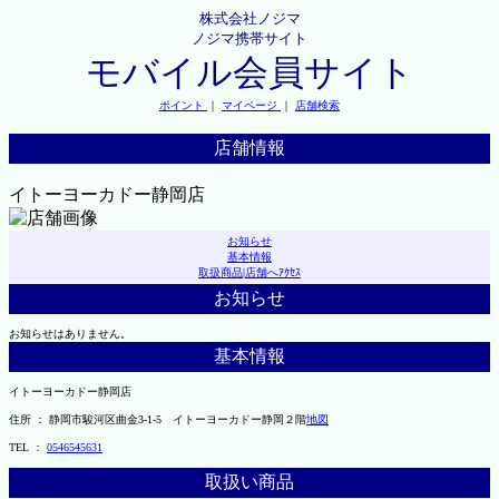
株式会社ノジマ
ノジマ携帯サイト
モバイル会員サイト
ポイント
｜
マイページ
｜
店舗検索
店舗情報
イトーヨーカドー静岡店
お知らせ
基本情報
取扱商品
|
店舗へｱｸｾｽ
お知らせ
お知らせはありません。
基本情報
イトーヨーカドー静岡店
住所 ： 静岡市駿河区曲金3-1-5 イトーヨーカドー静岡２階
地図
TEL ：
0546545631
取扱い商品