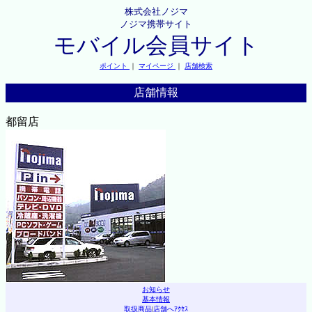
株式会社ノジマ
ノジマ携帯サイト
モバイル会員サイト
ポイント
｜
マイページ
｜
店舗検索
店舗情報
都留店
お知らせ
基本情報
取扱商品
|
店舗へｱｸｾｽ