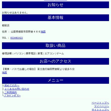
お知らせ
お知らせはありません。
基本情報
都留店
住所 ： 山梨県都留市田野倉４６６
地図
TEL ：
0554461422
取扱い商品
修理診断 | パソコン | 携帯電話 | 家電 | エアコン | ゲーム
お店へのアクセス
【電車・バスでお越しの場合】 富士急行線田野倉駅より徒歩５分
地図
メニュー
├
初めての方へ
├
よくあるお問い合わせ
├
ご利用規約
└
ﾌﾟﾗｲﾊﾞｼｰﾎﾟﾘｼｰ
ページトップへ
マイページへ
サイトトップへ