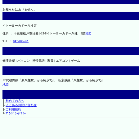
お知らせはありません。
イトーヨーカドー八柱店
住所 ： 千葉県松戸市日暮1-15-8イトーヨーカドー八柱 3階
地図
TEL ：
0477045261
修理診断 | パソコン | 携帯電話 | 家電 | エアコン | ゲーム
JR武蔵野線「新八柱駅」から徒歩3分、 新京成線「八柱駅」から徒歩3分
地図
├
初めての方へ
├
よくあるお問い合わせ
├
ご利用規約
└
ﾌﾟﾗｲﾊﾞｼｰﾎﾟﾘｼｰ