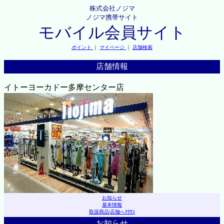
株式会社ノジマ
ノジマ携帯サイト
モバイル会員サイト
ポイント
｜
マイページ
｜
店舗検索
店舗情報
イトーヨーカドー多摩センター店
お知らせ
基本情報
取扱商品
|
店舗へｱｸｾｽ
お知らせ