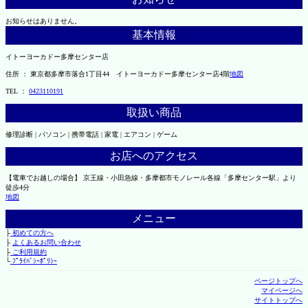
お知らせはありません。
基本情報
イトーヨーカドー多摩センター店
住所 ： 東京都多摩市落合1丁目44 イトーヨーカドー多摩センター店4階
地図
TEL ：
0423110191
取扱い商品
修理診断 | パソコン | 携帯電話 | 家電 | エアコン | ゲーム
お店へのアクセス
【電車でお越しの場合】 京王線・小田急線・多摩都市モノレール各線「多摩センター駅」より
徒歩4分
地図
メニュー
├
初めての方へ
├
よくあるお問い合わせ
├
ご利用規約
└
ﾌﾟﾗｲﾊﾞｼｰﾎﾟﾘｼｰ
ページトップへ
マイページへ
サイトトップへ