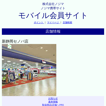
株式会社ノジマ
ノジマ携帯サイト
モバイル会員サイト
ポイント
｜
マイページ
｜
店舗検索
店舗情報
新静岡セノバ店
お知らせ
基本情報
取扱商品
|
店舗へｱｸｾｽ