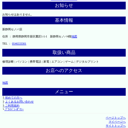
お知らせ
お知らせはありません。
基本情報
新静岡セノバ店
住所 ： 静岡県静岡市葵区鷹匠1-1-1 新静岡セノバ4階
地図
TEL ：
0546533301
取扱い商品
修理診断 | パソコン | 携帯電話 | 家電 | エアコン | ゲーム | デジタルプリント
お店へのアクセス
地図
メニュー
├
初めての方へ
├
よくあるお問い合わせ
├
ご利用規約
└
ﾌﾟﾗｲﾊﾞｼｰﾎﾟﾘｼｰ
ページトップへ
マイページへ
サイトトップへ