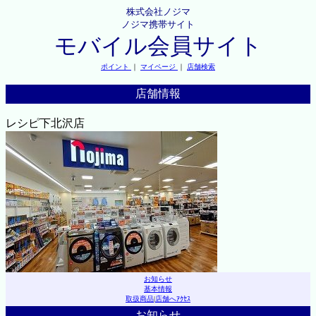
株式会社ノジマ
ノジマ携帯サイト
モバイル会員サイト
ポイント
｜
マイページ
｜
店舗検索
店舗情報
レシピ下北沢店
お知らせ
基本情報
取扱商品
|
店舗へｱｸｾｽ
お知らせ