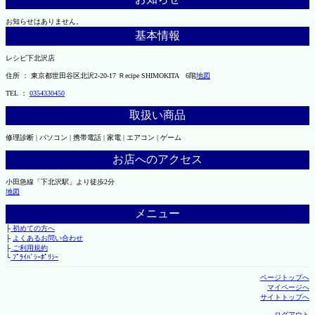
お知らせはありません。
基本情報
レシピ下北沢店
住所 ： 東京都世田谷区北沢2-20-17 Ｒecipe SHIMOKITA 6階
地図
TEL ：
0354330450
取扱い商品
修理診断 | パソコン | 携帯電話 | 家電 | エアコン | ゲーム
お店へのアクセス
小田急線「下北沢駅」より徒歩2分
地図
メニュー
├
初めての方へ
├
よくあるお問い合わせ
├
ご利用規約
└
ﾌﾟﾗｲﾊﾞｼｰﾎﾟﾘｼｰ
ページトップへ
マイページへ
サイトトップへ
ログアウト