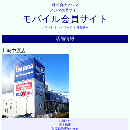
株式会社ノジマ
ノジマ携帯サイト
モバイル会員サイト
ポイント
｜
マイページ
｜
店舗検索
店舗情報
川崎中原店
お知らせ
基本情報
取扱商品
|
店舗へｱｸｾｽ