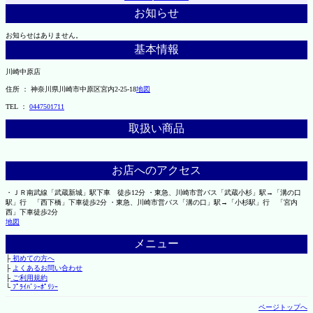
お知らせ
お知らせはありません。
基本情報
川崎中原店
住所 ： 神奈川県川崎市中原区宮内2-25-18
地図
TEL ：
0447501711
取扱い商品
お店へのアクセス
・ＪＲ南武線「武蔵新城」駅下車 徒歩12分 ・東急、川崎市営バス「武蔵小杉」駅→「溝の口
駅」行 「西下橋」下車徒歩2分 ・東急、川崎市営バス「溝の口」駅→「小杉駅」行 「宮内
西」下車徒歩2分
地図
メニュー
├
初めての方へ
├
よくあるお問い合わせ
├
ご利用規約
└
ﾌﾟﾗｲﾊﾞｼｰﾎﾟﾘｼｰ
ページトップへ