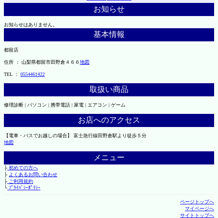
お知らせ
お知らせはありません。
基本情報
都留店
住所 ： 山梨県都留市田野倉４６６
地図
TEL ：
0554461422
取扱い商品
修理診断 | パソコン | 携帯電話 | 家電 | エアコン | ゲーム
お店へのアクセス
【電車・バスでお越しの場合】 富士急行線田野倉駅より徒歩５分
地図
メニュー
├
初めての方へ
├
よくあるお問い合わせ
├
ご利用規約
└
ﾌﾟﾗｲﾊﾞｼｰﾎﾟﾘｼｰ
ページトップへ
マイページへ
サイトトップへ