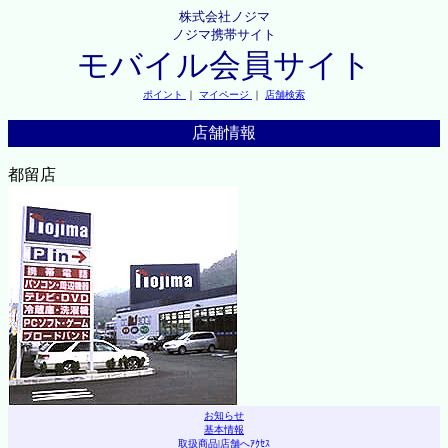
株式会社ノジマ
ノジマ携帯サイト
モバイル会員サイト
ポイント
｜
マイページ
｜
店舗検索
店舗情報
都留店
お知らせ
基本情報
取扱商品
|
店舗へｱｸｾｽ