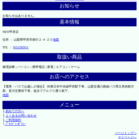
お知らせ
お知らせはありません。
基本情報
NEW甲府店
住所 ： 山梨県甲府市徳行２-４-２０
地図
TEL ：
0552282911
取扱い商品
修理診断 | パソコン | 携帯電話 | 家電 | エアコン | ゲーム
お店へのアクセス
【電車・バスでお越しの場合】 JR東日本中央線甲府駅下車。山梨交通の路線バス県立美術館方
面、貢川交番前下車。徒歩でアルプス通り南下。
地図
メニュー
├
初めての方へ
├
よくあるお問い合わせ
├
ご利用規約
└
ﾌﾟﾗｲﾊﾞｼｰﾎﾟﾘｼｰ
ページトップへ
マイページへ