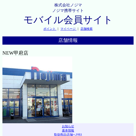
株式会社ノジマ
ノジマ携帯サイト
モバイル会員サイト
ポイント
｜
マイページ
｜
店舗検索
店舗情報
NEW甲府店
お知らせ
基本情報
取扱商品
|
店舗へｱｸｾｽ