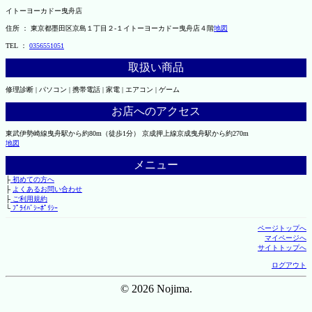
イトーヨーカドー曳舟店
住所 ： 東京都墨田区京島１丁目２-１イトーヨーカドー曳舟店４階
地図
TEL ：
0356551051
取扱い商品
修理診断 | パソコン | 携帯電話 | 家電 | エアコン | ゲーム
お店へのアクセス
東武伊勢崎線曳舟駅から約80m（徒歩1分） 京成押上線京成曳舟駅から約270m
地図
メニュー
├
初めての方へ
├
よくあるお問い合わせ
├
ご利用規約
└
ﾌﾟﾗｲﾊﾞｼｰﾎﾟﾘｼｰ
ページトップへ
マイページへ
サイトトップへ
ログアウト
© 2026 Nojima.