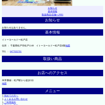
お知らせ
基本情報
取扱商品
|
店舗へｱｸｾｽ
お知らせ
お知らせはありません。
基本情報
イトーヨーカドー松戸店
住所 ： 千葉県松戸市松戸1149 イトーヨーカドー松戸店6階
地図
TEL ：
0477035701
取扱い商品
お店へのアクセス
JR常磐線：松戸駅から徒歩3分
地図
メニュー
├
初めての方へ
├
よくあるお問い合わせ
├
ご利用規約