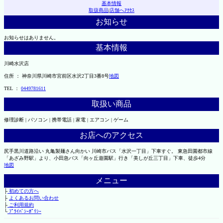
基本情報
取扱商品
|
店舗へｱｸｾｽ
お知らせ
お知らせはありません。
基本情報
川崎水沢店
住所 ： 神奈川県川崎市宮前区水沢2丁目3番8号
地図
TEL ：
0449781611
取扱い商品
修理診断 | パソコン | 携帯電話 | 家電 | エアコン | ゲーム
お店へのアクセス
尻手黒川道路沿い 丸亀製麺さん向かい 川崎市バス「水沢一丁目」下車すぐ。 東急田園都市線
「あざみ野駅」より、小田急バス「向ヶ丘遊園駅」行き「美しが丘三丁目」下車、徒歩4分
地図
メニュー
├
初めての方へ
├
よくあるお問い合わせ
├
ご利用規約
└
ﾌﾟﾗｲﾊﾞｼｰﾎﾟﾘｼｰ