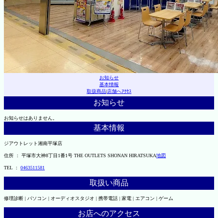
お知らせ
基本情報
取扱商品
|
店舗へｱｸｾｽ
お知らせ
お知らせはありません。
基本情報
ジアウトレット湘南平塚店
住所 ： 平塚市大神8丁目1番1号 THE OUTLETS SHONAN HIRATSUKA
地図
TEL ：
0463511581
取扱い商品
修理診断 | パソコン | オーディオスタジオ | 携帯電話 | 家電 | エアコン | ゲーム
お店へのアクセス