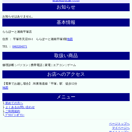
取扱商品
|
店舗へｱｸｾｽ
お知らせ
お知らせはありません。
基本情報
ららぽーと湘南平塚店
住所 ： 平塚市天沼10-1 ららぽーと湘南平塚3階
地図
TEL ：
0463204371
取扱い商品
修理診断 | パソコン | 携帯電話 | 家電 | エアコン | ゲーム
お店へのアクセス
【電車でお越し場合】 JR東海道線「平塚」駅 徒歩12分
地図
メニュー
├
初めての方へ
├
よくあるお問い合わせ
├
ご利用規約
└
ﾌﾟﾗｲﾊﾞｼｰﾎﾟﾘｼｰ
ページトップへ
マイページへ
サイトトップへ