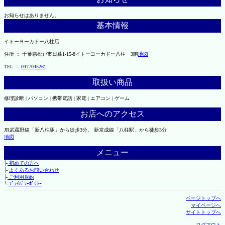
お知らせはありません。
基本情報
イトーヨーカドー八柱店
住所 ： 千葉県松戸市日暮1-15-8イトーヨーカドー八柱 3階
地図
TEL ：
0477045261
取扱い商品
修理診断 | パソコン | 携帯電話 | 家電 | エアコン | ゲーム
お店へのアクセス
JR武蔵野線「新八柱駅」から徒歩3分、 新京成線「八柱駅」から徒歩3分
地図
メニュー
├
初めての方へ
├
よくあるお問い合わせ
├
ご利用規約
└
ﾌﾟﾗｲﾊﾞｼｰﾎﾟﾘｼｰ
ページトップへ
マイページへ
サイトトップへ
ログアウト