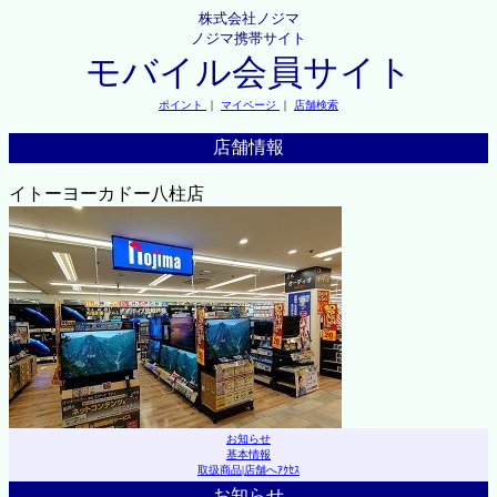
株式会社ノジマ
ノジマ携帯サイト
モバイル会員サイト
ポイント
｜
マイページ
｜
店舗検索
店舗情報
イトーヨーカドー八柱店
お知らせ
基本情報
取扱商品
|
店舗へｱｸｾｽ
お知らせ