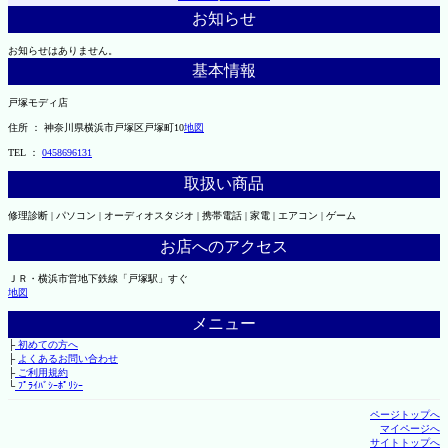
お知らせ
お知らせはありません。
基本情報
戸塚モディ店
住所 ： 神奈川県横浜市戸塚区戸塚町10
地図
TEL ：
0458696131
取扱い商品
修理診断 | パソコン | オーディオスタジオ | 携帯電話 | 家電 | エアコン | ゲーム
お店へのアクセス
ＪＲ・横浜市営地下鉄線「戸塚駅」すぐ
地図
メニュー
├
初めての方へ
├
よくあるお問い合わせ
├
ご利用規約
└
ﾌﾟﾗｲﾊﾞｼｰﾎﾟﾘｼｰ
ページトップへ
マイページへ
サイトトップへ