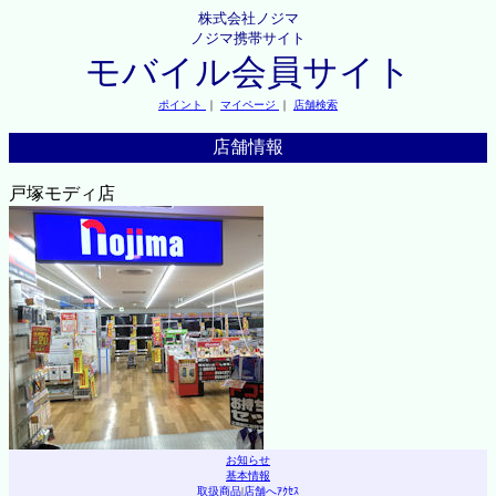
株式会社ノジマ
ノジマ携帯サイト
モバイル会員サイト
ポイント
｜
マイページ
｜
店舗検索
店舗情報
戸塚モディ店
お知らせ
基本情報
取扱商品
|
店舗へｱｸｾｽ