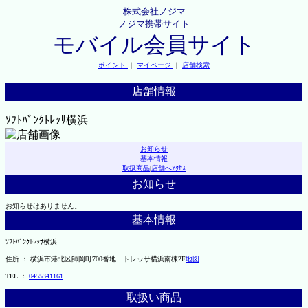
株式会社ノジマ
ノジマ携帯サイト
モバイル会員サイト
ポイント
｜
マイページ
｜
店舗検索
店舗情報
ｿﾌﾄﾊﾞﾝｸﾄﾚｯｻ横浜
お知らせ
基本情報
取扱商品
|
店舗へｱｸｾｽ
お知らせ
お知らせはありません。
基本情報
ｿﾌﾄﾊﾞﾝｸﾄﾚｯｻ横浜
住所 ： 横浜市港北区師岡町700番地 トレッサ横浜南棟2F
地図
TEL ：
0455341161
取扱い商品