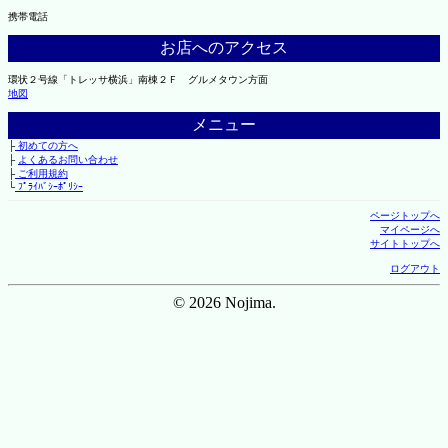
携帯電話
お店へのアクセス
環状２号線「トレッサ横浜」南棟２Ｆ グルメタウン方面
地図
メニュー
├
初めての方へ
├
よくあるお問い合わせ
├
ご利用規約
└
ﾌﾟﾗｲﾊﾞｼｰﾎﾟﾘｼｰ
ページトップへ
マイページへ
サイトトップへ
ログアウト
© 2026 Nojima.