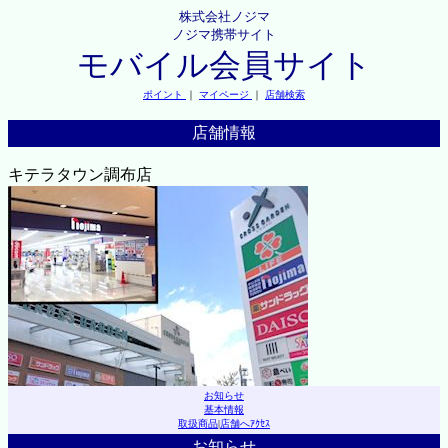
株式会社ノジマ
ノジマ携帯サイト
モバイル会員サイト
ポイント
｜
マイページ
｜
店舗検索
店舗情報
キテラタウン調布店
お知らせ
基本情報
取扱商品
|
店舗へｱｸｾｽ
お知らせ