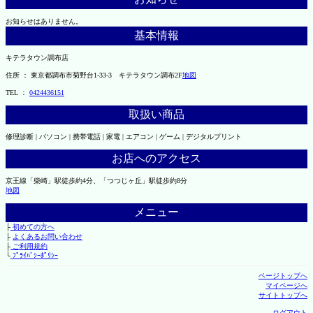
お知らせはありません。
基本情報
キテラタウン調布店
住所 ： 東京都調布市菊野台1-33-3 キテラタウン調布2F
地図
TEL ：
0424436151
取扱い商品
修理診断 | パソコン | 携帯電話 | 家電 | エアコン | ゲーム | デジタルプリント
お店へのアクセス
京王線「柴崎」駅徒歩約4分、「つつじヶ丘」駅徒歩約8分
地図
メニュー
├
初めての方へ
├
よくあるお問い合わせ
├
ご利用規約
└
ﾌﾟﾗｲﾊﾞｼｰﾎﾟﾘｼｰ
ページトップへ
マイページへ
サイトトップへ
ログアウト