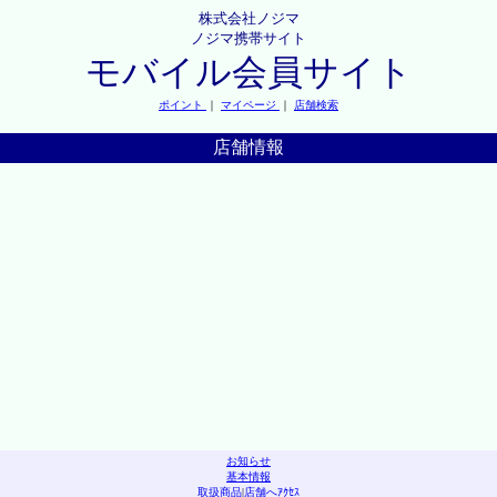
株式会社ノジマ
ノジマ携帯サイト
モバイル会員サイト
ポイント
｜
マイページ
｜
店舗検索
店舗情報
お知らせ
基本情報
取扱商品
|
店舗へｱｸｾｽ