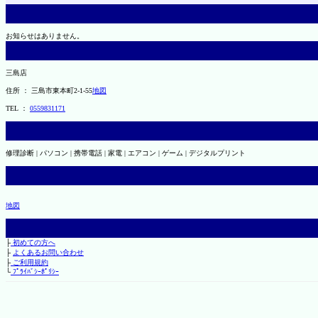
お知らせはありません。
三島店
住所 ： 三島市東本町2-1-55
地図
TEL ：
0559831171
修理診断 | パソコン | 携帯電話 | 家電 | エアコン | ゲーム | デジタルプリント
地図
├
初めての方へ
├
よくあるお問い合わせ
├
ご利用規約
└
ﾌﾟﾗｲﾊﾞｼｰﾎﾟﾘｼｰ