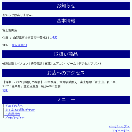
お知らせ
お知らせはありません。
基本情報
富士吉田店
住所 ： 山梨県富士吉田市中曽根2-3-1
地図
TEL ：
0555300011
取扱い商品
修理診断 | パソコン | 携帯電話 | 家電 | エアコン | ゲーム | デジタルプリント
お店へのアクセス
【電車・バスでお越しの場合】 JR中央線、大月駅乗換え、富士急線「富士山」駅下車、
R137「金鳥居」交差点直進、徒歩400ｍ左側
地図
メニュー
├
初めての方へ
├
よくあるお問い合わせ
├
ご利用規約
└
ﾌﾟﾗｲﾊﾞｼｰﾎﾟﾘｼｰ
ページトップへ
マイページへ