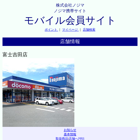
株式会社ノジマ
ノジマ携帯サイト
モバイル会員サイト
ポイント
｜
マイページ
｜
店舗検索
店舗情報
富士吉田店
お知らせ
基本情報
取扱商品
|
店舗へｱｸｾｽ