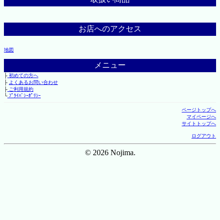
お店へのアクセス
地図
メニュー
├
初めての方へ
├
よくあるお問い合わせ
├
ご利用規約
└
ﾌﾟﾗｲﾊﾞｼｰﾎﾟﾘｼｰ
ページトップへ
マイページへ
サイトトップへ
ログアウト
© 2026 Nojima.