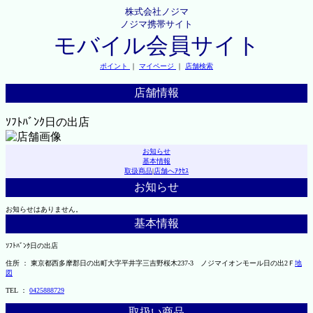
株式会社ノジマ
ノジマ携帯サイト
モバイル会員サイト
ポイント
｜
マイページ
｜
店舗検索
店舗情報
ｿﾌﾄﾊﾞﾝｸ日の出店
お知らせ
基本情報
取扱商品
|
店舗へｱｸｾｽ
お知らせ
お知らせはありません。
基本情報
ｿﾌﾄﾊﾞﾝｸ日の出店
住所 ： 東京都西多摩郡日の出町大字平井字三吉野桜木237-3 ノジマイオンモール日の出2Ｆ
地
図
TEL ：
0425888729
取扱い商品