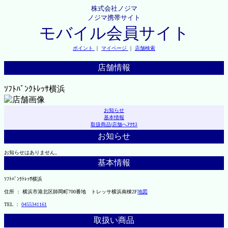
株式会社ノジマ
ノジマ携帯サイト
モバイル会員サイト
ポイント
｜
マイページ
｜
店舗検索
店舗情報
ｿﾌﾄﾊﾞﾝｸﾄﾚｯｻ横浜
お知らせ
基本情報
取扱商品
|
店舗へｱｸｾｽ
お知らせ
お知らせはありません。
基本情報
ｿﾌﾄﾊﾞﾝｸﾄﾚｯｻ横浜
住所 ： 横浜市港北区師岡町700番地 トレッサ横浜南棟2F
地図
TEL ：
0455341161
取扱い商品