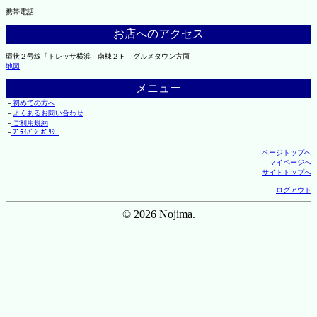
携帯電話
お店へのアクセス
環状２号線「トレッサ横浜」南棟２Ｆ グルメタウン方面
地図
メニュー
├
初めての方へ
├
よくあるお問い合わせ
├
ご利用規約
└
ﾌﾟﾗｲﾊﾞｼｰﾎﾟﾘｼｰ
ページトップへ
マイページへ
サイトトップへ
ログアウト
© 2026 Nojima.