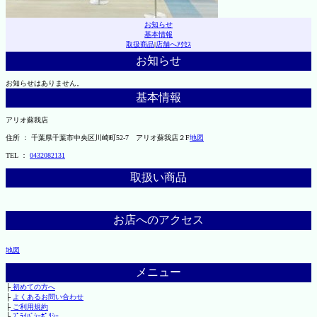
お知らせ
基本情報
取扱商品
|
店舗へｱｸｾｽ
お知らせ
お知らせはありません。
基本情報
アリオ蘇我店
住所 ： 千葉県千葉市中央区川崎町52-7 アリオ蘇我店２F
地図
TEL ：
0432082131
取扱い商品
お店へのアクセス
地図
メニュー
├
初めての方へ
├
よくあるお問い合わせ
├
ご利用規約
└
ﾌﾟﾗｲﾊﾞｼｰﾎﾟﾘｼｰ