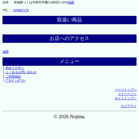
住所 ： 茨城県つくば市研究学園C50街区1-2010
地図
TEL ：
0298687278
取扱い商品
お店へのアクセス
地図
メニュー
├
初めての方へ
├
よくあるお問い合わせ
├
ご利用規約
└
ﾌﾟﾗｲﾊﾞｼｰﾎﾟﾘｼｰ
ページトップへ
マイページへ
サイトトップへ
ログアウト
© 2026 Nojima.