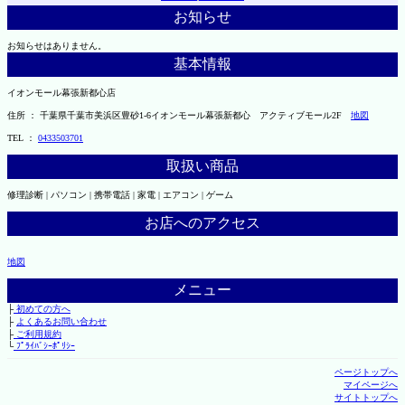
お知らせ
お知らせはありません。
基本情報
イオンモール幕張新都心店
住所 ： 千葉県千葉市美浜区豊砂1-6イオンモール幕張新都心 アクティブモール2F
地図
TEL ：
0433503701
取扱い商品
修理診断 | パソコン | 携帯電話 | 家電 | エアコン | ゲーム
お店へのアクセス
地図
メニュー
├
初めての方へ
├
よくあるお問い合わせ
├
ご利用規約
└
ﾌﾟﾗｲﾊﾞｼｰﾎﾟﾘｼｰ
ページトップへ
マイページへ
サイトトップへ