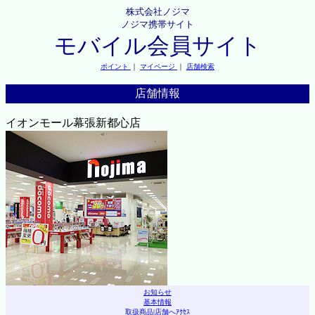
株式会社ノジマ
ノジマ携帯サイト
モバイル会員サイト
ポイント
｜
マイページ
｜
店舗検索
店舗情報
イオンモール幕張新都心店
お知らせ
基本情報
取扱商品
|
店舗へｱｸｾｽ