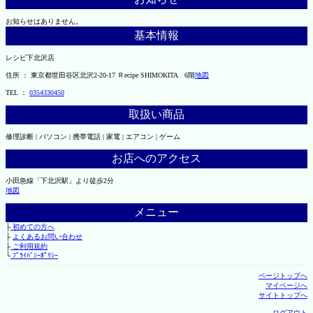
お知らせはありません。
基本情報
レシピ下北沢店
住所 ： 東京都世田谷区北沢2-20-17 Ｒecipe SHIMOKITA 6階
地図
TEL ：
0354330450
取扱い商品
修理診断 | パソコン | 携帯電話 | 家電 | エアコン | ゲーム
お店へのアクセス
小田急線「下北沢駅」より徒歩2分
地図
メニュー
├
初めての方へ
├
よくあるお問い合わせ
├
ご利用規約
└
ﾌﾟﾗｲﾊﾞｼｰﾎﾟﾘｼｰ
ページトップへ
マイページへ
サイトトップへ
ログアウト