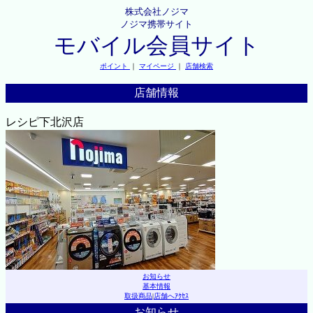
株式会社ノジマ
ノジマ携帯サイト
モバイル会員サイト
ポイント
｜
マイページ
｜
店舗検索
店舗情報
レシピ下北沢店
お知らせ
基本情報
取扱商品
|
店舗へｱｸｾｽ
お知らせ