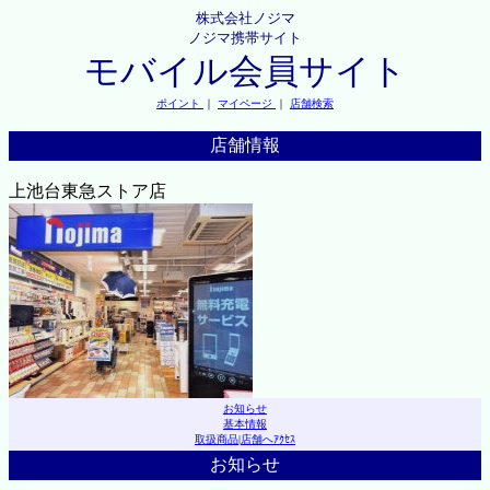
株式会社ノジマ
ノジマ携帯サイト
モバイル会員サイト
ポイント
｜
マイページ
｜
店舗検索
店舗情報
上池台東急ストア店
お知らせ
基本情報
取扱商品
|
店舗へｱｸｾｽ
お知らせ