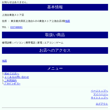
お知らせはありません。
基本情報
上池台東急ストア店
住所 ： 東京都大田区上池台5-23-5東急ストア上池台店2階
地図
TEL ：
0337488081
取扱い商品
修理診断 | パソコン | 携帯電話 | 家電 | エアコン | ゲーム
お店へのアクセス
地図
メニュー
├
初めての方へ
├
よくあるお問い合わせ
├
ご利用規約
└
ﾌﾟﾗｲﾊﾞｼｰﾎﾟﾘｼｰ
ページトップへ
マイページへ
サイトトップへ
ログアウト