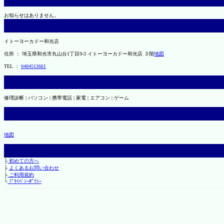
お知らせはありません。
イトーヨーカドー和光店
住所 ： 埼玉県和光市丸山台1丁目9-3 イトーヨーカドー和光店 ３階
地図
TEL ：
0484513661
修理診断 | パソコン | 携帯電話 | 家電 | エアコン | ゲーム
地図
├
初めての方へ
├
よくあるお問い合わせ
├
ご利用規約
└
ﾌﾟﾗｲﾊﾞｼｰﾎﾟﾘｼｰ