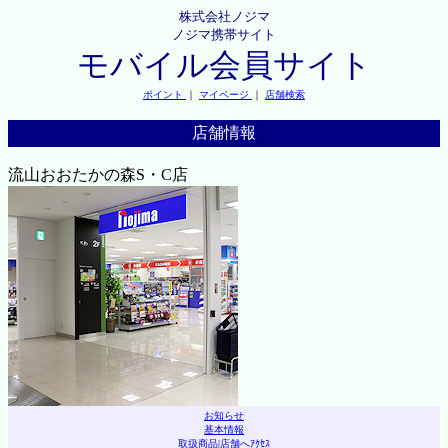
株式会社ノジマ
ノジマ携帯サイト
モバイル会員サイト
ポイント
｜
マイページ
｜
店舗検索
店舗情報
流山おおたかの森S・C店
お知らせ
基本情報
取扱商品
|
店舗へｱｸｾｽ