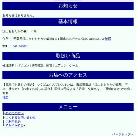
お知らせ
お知らせはありません。
基本情報
流山おおたかの森S・C店
住所 ： 千葉県流山市おおたかの森南1-5-1 流山おおたかの森SC ANNEX1 2F
地図
TEL ：
0471563001
取扱い商品
修理診断 | パソコン | 携帯電話 | 家電 | エアコン | ゲーム
お店へのアクセス
【電車でお越しの場合】 つくばエクスプレスまたは、東武野田線「流山おおたかの森駅」下
車、徒歩1分 【お車でお越しの場合】 国道16号線より「若柴」交差点を、「流山おおたかの森」
方面
地図
メニュー
├
初めての方へ
├
よくあるお問い合わせ
├
ご利用規約
└
ﾌﾟﾗｲﾊﾞｼｰﾎﾟﾘｼｰ
ページトップへ