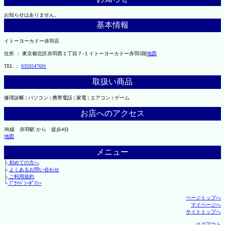
お知らせはありません。
基本情報
イトーヨーカドー赤羽店
住所 ： 東京都北区赤羽西１丁目７-１イトーヨーカドー赤羽5階
地図
TEL ：
0359247691
取扱い商品
修理診断 | パソコン | 携帯電話 | 家電 | エアコン | ゲーム
お店へのアクセス
JR線 赤羽駅 から 徒歩4分
地図
メニュー
├
初めての方へ
├
よくあるお問い合わせ
├
ご利用規約
└
ﾌﾟﾗｲﾊﾞｼｰﾎﾟﾘｼｰ
ページトップへ
マイページへ
サイトトップへ
ログアウト