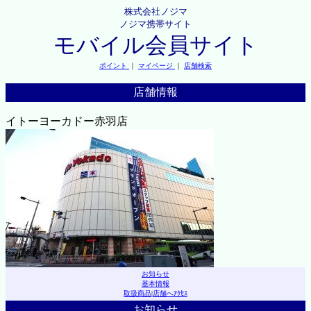
株式会社ノジマ
ノジマ携帯サイト
モバイル会員サイト
ポイント
｜
マイページ
｜
店舗検索
店舗情報
イトーヨーカドー赤羽店
お知らせ
基本情報
取扱商品
|
店舗へｱｸｾｽ
お知らせ