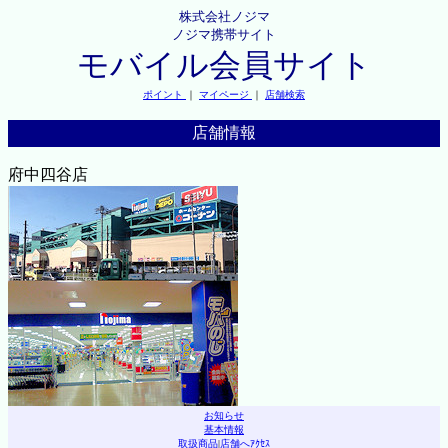
株式会社ノジマ
ノジマ携帯サイト
モバイル会員サイト
ポイント
｜
マイページ
｜
店舗検索
店舗情報
府中四谷店
お知らせ
基本情報
取扱商品
|
店舗へｱｸｾｽ