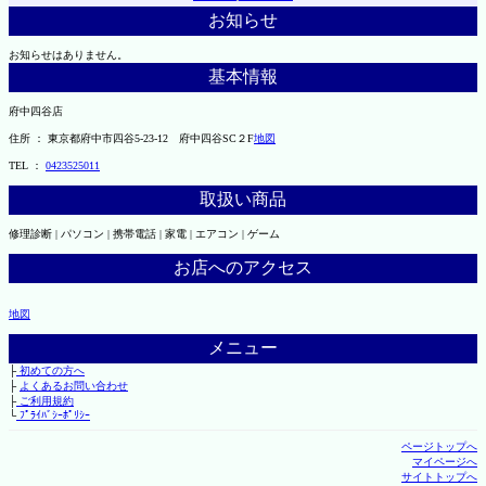
お知らせ
お知らせはありません。
基本情報
府中四谷店
住所 ： 東京都府中市四谷5-23-12 府中四谷SC２F
地図
TEL ：
0423525011
取扱い商品
修理診断 | パソコン | 携帯電話 | 家電 | エアコン | ゲーム
お店へのアクセス
地図
メニュー
├
初めての方へ
├
よくあるお問い合わせ
├
ご利用規約
└
ﾌﾟﾗｲﾊﾞｼｰﾎﾟﾘｼｰ
ページトップへ
マイページへ
サイトトップへ