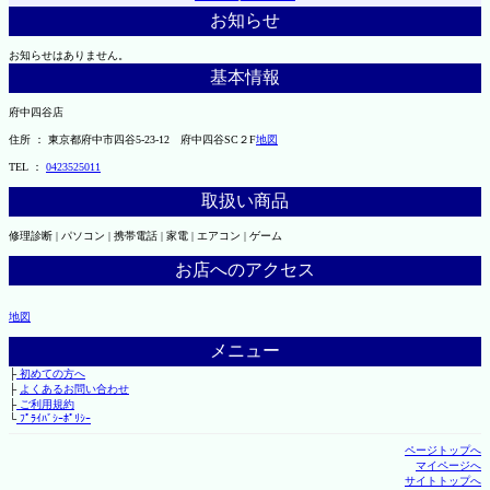
お知らせ
お知らせはありません。
基本情報
府中四谷店
住所 ： 東京都府中市四谷5-23-12 府中四谷SC２F
地図
TEL ：
0423525011
取扱い商品
修理診断 | パソコン | 携帯電話 | 家電 | エアコン | ゲーム
お店へのアクセス
地図
メニュー
├
初めての方へ
├
よくあるお問い合わせ
├
ご利用規約
└
ﾌﾟﾗｲﾊﾞｼｰﾎﾟﾘｼｰ
ページトップへ
マイページへ
サイトトップへ