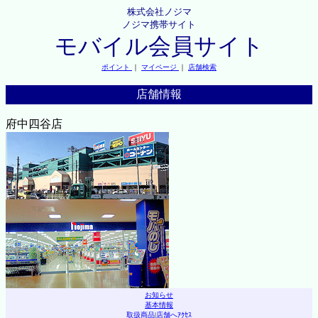
株式会社ノジマ
ノジマ携帯サイト
モバイル会員サイト
ポイント
｜
マイページ
｜
店舗検索
店舗情報
府中四谷店
お知らせ
基本情報
取扱商品
|
店舗へｱｸｾｽ