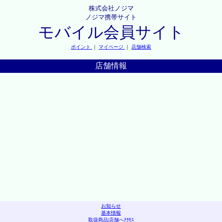
株式会社ノジマ
ノジマ携帯サイト
モバイル会員サイト
ポイント
｜
マイページ
｜
店舗検索
店舗情報
お知らせ
基本情報
取扱商品
|
店舗へｱｸｾｽ