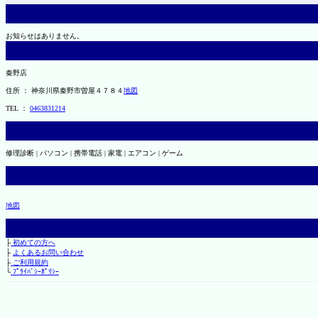
お知らせはありません。
秦野店
住所 ： 神奈川県秦野市曽屋４７８４
地図
TEL ：
0463831214
修理診断 | パソコン | 携帯電話 | 家電 | エアコン | ゲーム
地図
├
初めての方へ
├
よくあるお問い合わせ
├
ご利用規約
└
ﾌﾟﾗｲﾊﾞｼｰﾎﾟﾘｼｰ