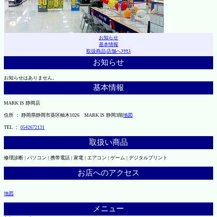
お知らせ
基本情報
取扱商品
|
店舗へｱｸｾｽ
お知らせ
お知らせはありません。
基本情報
MARK IS 静岡店
住所 ： 静岡県静岡市葵区柚木1026 MARK IS 静岡3階
地図
TEL ：
0542672131
取扱い商品
修理診断 | パソコン | 携帯電話 | 家電 | エアコン | ゲーム | デジタルプリント
お店へのアクセス
地図
メニュー