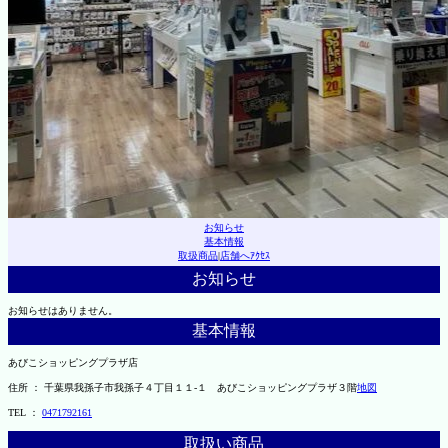
お知らせ
基本情報
取扱商品
|
店舗へｱｸｾｽ
お知らせ
お知らせはありません。
基本情報
あびこショッピングプラザ店
住所 ： 千葉県我孫子市我孫子４丁目１１-１ あびこショッピングプラザ３階
地図
TEL ：
0471792161
取扱い商品