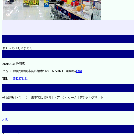
お知らせはありません。
MARK IS 静岡店
住所 ： 静岡県静岡市葵区柚木1026 MARK IS 静岡3階
地図
TEL ：
0542672131
修理診断 | パソコン | 携帯電話 | 家電 | エアコン | ゲーム | デジタルプリント
地図