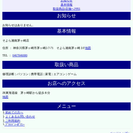
お知らせ
基本情報
取扱商品
|
店舗へｱｸｾｽ
お知らせ
お知らせはありません。
基本情報
そよら湘南茅ヶ崎店
住所 ： 神奈川県茅ヶ崎市茅ヶ崎2‐7‐71 そよら湘南茅ヶ崎３F
地図
TEL ：
0467846080
取扱い商品
修理診断 | パソコン | 携帯電話 | 家電 | エアコン | ゲーム
お店へのアクセス
JR東海道線 茅ヶ崎駅から徒歩８分
地図
メニュー
├
初めての方へ
├
よくあるお問い合わせ
├
ご利用規約
└
ﾌﾟﾗｲﾊﾞｼｰﾎﾟﾘｼｰ