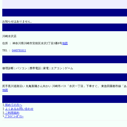
お知らせはありません。
川崎水沢店
住所 ： 神奈川県川崎市宮前区水沢2丁目3番8号
地図
TEL ：
0449781611
修理診断 | パソコン | 携帯電話 | 家電 | エアコン | ゲーム
尻手黒川道路沿い 丸亀製麺さん向かい 川崎市バス「水沢一丁目」下車すぐ。 東急田園都市線「
地図
├
初めての方へ
├
よくあるお問い合わせ
├
ご利用規約
└
ﾌﾟﾗｲﾊﾞｼｰﾎﾟﾘｼｰ