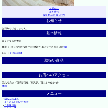
お知らせ
基本情報
取扱商品
|
店舗へｱｸｾｽ
お知らせ
お知らせはありません。
基本情報
エミテラス所沢店
住所 ： 埼玉県所沢市東住吉10番1号 エミテラス所沢 3階
地図
TEL ：
0429033001
取扱い商品
お店へのアクセス
西武池袋線・西武新宿線「所沢駅」西口より徒歩4分
地図
メニュー
├
初めての方へ
├
よくあるお問い合わせ
├
ご利用規約