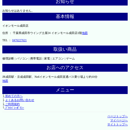
お知らせ
お知らせはありません。
基本情報
イオンモール成田店
住所 ： 千葉県成田市ウイング土屋24 イオンモール成田店1階
地図
TEL ：
0476227621
取扱い商品
修理診断 | パソコン | 携帯電話 | 家電 | エアコン | ゲーム
お店へのアクセス
JR成田駅・京成成田駅、No6イオンモール成田直通バス乗り場より約10分
地図
メニュー
├
初めての方へ
├
よくあるお問い合わせ
├
ご利用規約
└
ﾌﾟﾗｲﾊﾞｼｰﾎﾟﾘｼｰ
ページトップへ
マイページへ
サイトトップへ