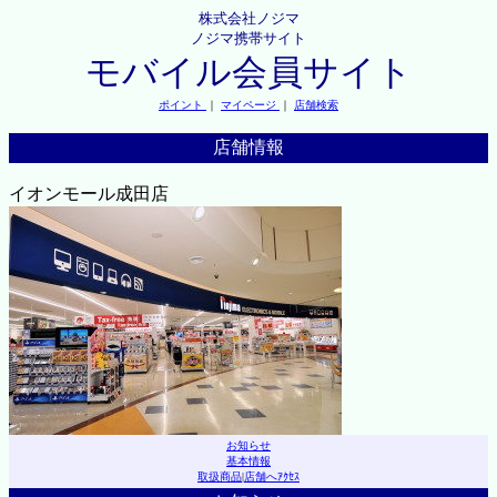
株式会社ノジマ
ノジマ携帯サイト
モバイル会員サイト
ポイント
｜
マイページ
｜
店舗検索
店舗情報
イオンモール成田店
お知らせ
基本情報
取扱商品
|
店舗へｱｸｾｽ